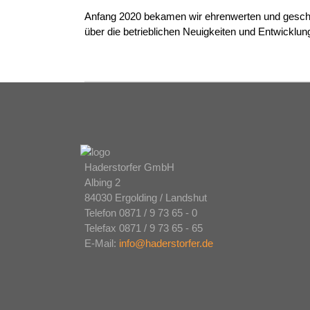
Anfang 2020 bekamen wir ehrenwerten und geschät
über die betrieblichen Neuigkeiten und Entwicklun
Haderstorfer GmbH
Albing 2
84030 Ergolding / Landshut
Telefon 0871 / 9 73 65 - 0
Telefax 0871 / 9 73 65 - 65
E-Mail:
info@haderstorfer.de